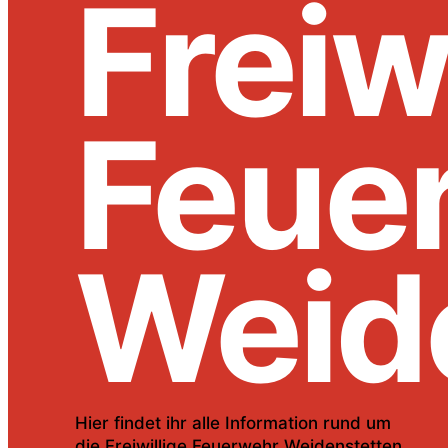
Freiw
Feue
Weid
Hier findet ihr alle Information rund um
die Freiwillige Feuerwehr Weidenstetten.