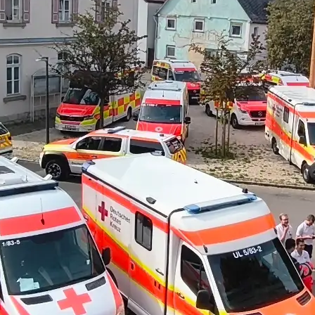
V Übung: 27.05.2
6