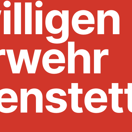
illigen
rwehr
enstet