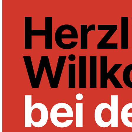
Herzl
Will
bei d