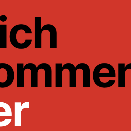
ich
komme
er